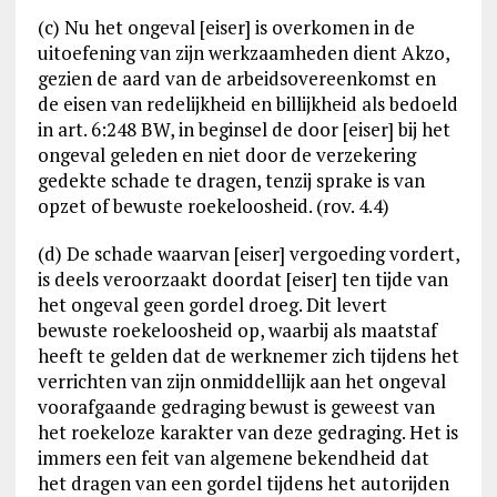
(c) Nu het ongeval [eiser] is overkomen in de
uitoefening van zijn werkzaamheden dient Akzo,
gezien de aard van de arbeidsovereenkomst en
de eisen van redelijkheid en billijkheid als bedoeld
in art. 6:248 BW, in beginsel de door [eiser] bij het
ongeval geleden en niet door de verzekering
gedekte schade te dragen, tenzij sprake is van
opzet of bewuste roekeloosheid. (rov. 4.4)
(d) De schade waarvan [eiser] vergoeding vordert,
is deels veroorzaakt doordat [eiser] ten tijde van
het ongeval geen gordel droeg. Dit levert
bewuste roekeloosheid op, waarbij als maatstaf
heeft te gelden dat de werknemer zich tijdens het
verrichten van zijn onmiddellijk aan het ongeval
voorafgaande gedraging bewust is geweest van
het roekeloze karakter van deze gedraging. Het is
immers een feit van algemene bekendheid dat
het dragen van een gordel tijdens het autorijden