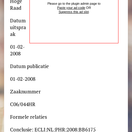
Hoge
Please go to the plugin admin page to
Raad
Paste your ad code
OR
Suppress this ad slot
.
Datum
uitspra
ak
01-02-
2008
Datum publicatie
01-02-2008
Zaaknummer
C06/044HR
Formele relaties
Conclusie: ECLI:NL:PHR:2008:BB6175