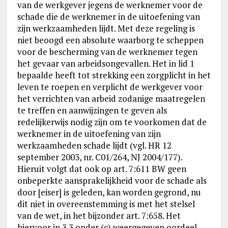
van de werkgever jegens de werknemer voor de
schade die de werknemer in de uitoefening van
zijn werkzaamheden lijdt. Met deze regeling is
niet beoogd een absolute waarborg te scheppen
voor de bescherming van de werknemer tegen
het gevaar van arbeidsongevallen. Het in lid 1
bepaalde heeft tot strekking een zorgplicht in het
leven te roepen en verplicht de werkgever voor
het verrichten van arbeid zodanige maatregelen
te treffen en aanwijzingen te geven als
redelijkerwijs nodig zijn om te voorkomen dat de
werknemer in de uitoefening van zijn
werkzaamheden schade lijdt (vgl. HR 12
september 2003, nr. C01/264, NJ 2004/177).
Hieruit volgt dat ook op art. 7:611 BW geen
onbeperkte aansprakelijkheid voor de schade als
door [eiser] is geleden, kan worden gegrond, nu
dit niet in overeenstemming is met het stelsel
van de wet, in het bijzonder art. 7:658. Het
hiervoor in 3.3 onder (c) weergegeven oordeel