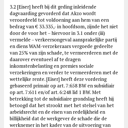
3.2 [Eiser] heeft bij dit geding inleidende
dagvaarding gevorderd dat Akzo wordt
veroordeeld tot voldoening aan hem van een
bedrag van € 33.335,- in hoofdsom, zijnde het niet
door de voor het – hiervoor in 3.1 onder (iii)
vermelde – verkeersongeval aansprakelijke partij
en diens WAM-verzekeraars vergoede gedeelte
van 25% van zijn schade, te vermeerderen met de
daarover eventueel af te dragen
inkomstenbelasting en premies sociale
verzekeringen en verder te vermeerderen met de
wettelijke rente. [Eiser] heeft deze vordering
gebaseerd primair op art. 7:658 BW en subsidiair
op art. 7:611 en/of art. 6:248 lid 1 BW. Met
betrekking tot de subsidiaire grondslag heeft hij
betoogd dat het strookt met het stelsel van het
arbeidsrecht en de eisen van redelijkheid en
billijkheid dat de werkgever de schade die de
werknemer in het kader van de uitvoering van