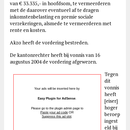
van € 33.335,– in hoofdsom, te vermeerderen
met de daarover eventueel af te dragen
inkomstenbelasting en premie sociale
verzekeringen, alsmede te vermeerderen met
rente en kosten.
Akzo heeft de vordering bestreden.
De kantonrechter heeft bij vonnis van 16
augustus 2004 de vordering afgewezen.
Tegen
dit
vonnis
Your ads will be inserted here by
heeft
Easy Plugin for AdSense
.
[eiser]
hoger
Please go to the plugin admin page to
Paste your ad code
OR
beroep
Suppress this ad slot
.
ingest
eld bij