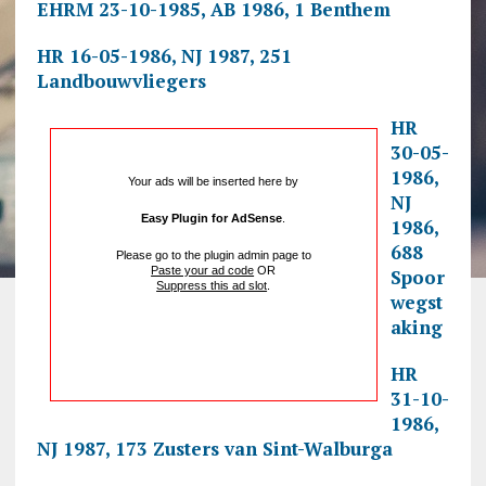
EHRM 23-10-1985, AB 1986, 1 Benthem
HR 16-05-1986, NJ 1987, 251
Landbouwvliegers
HR
30-05-
1986,
Your ads will be inserted here by
NJ
Easy Plugin for AdSense
.
1986,
688
Please go to the plugin admin page to
Paste your ad code
OR
Spoor
Suppress this ad slot
.
wegst
aking
HR
31-10-
1986,
NJ 1987, 173 Zusters van Sint-Walburga