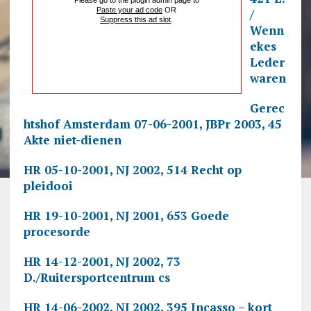
Please go to the plugin admin page to
Paste your ad code
OR
/
Suppress this ad slot
.
Wenn
ekes
Leder
waren
Gerec
htshof Amsterdam 07-06-2001, JBPr 2003, 45
Akte niet-dienen
HR 05-10-2001, NJ 2002, 514 Recht op
pleidooi
HR 19-10-2001, NJ 2001, 653 Goede
procesorde
HR 14-12-2001, NJ 2002, 73
D./Ruitersportcentrum cs
HR 14-06-2002, NJ 2002, 395 Incasso – kort