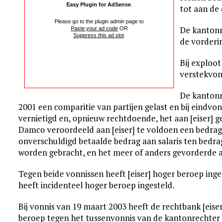
Easy Plugin for AdSense
.
tot aan de
Please go to the plugin admin page to
De kantonr
Paste your ad code
OR
Suppress this ad slot
.
de vorderi
Bij exploo
verstekvon
De kantonr
2001 een comparitie van partijen gelast en bij eindvo
vernietigd en, opnieuw rechtdoende, het aan [eiser] g
Damco veroordeeld aan [eiser] te voldoen een bedrag
onverschuldigd betaalde bedrag aan salaris ten bedrag
worden gebracht, en het meer of anders gevorderde 
Tegen beide vonnissen heeft [eiser] hoger beroep ing
heeft incidenteel hoger beroep ingesteld.
Bij vonnis van 19 maart 2003 heeft de rechtbank [eiser
beroep tegen het tussenvonnis van de kantonrechter 