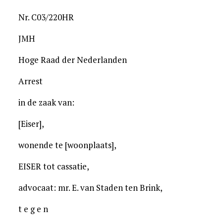
Nr. C03/220HR
JMH
Hoge Raad der Nederlanden
Arrest
in de zaak van:
[Eiser],
wonende te [woonplaats],
EISER tot cassatie,
advocaat: mr. E. van Staden ten Brink,
t e g e n