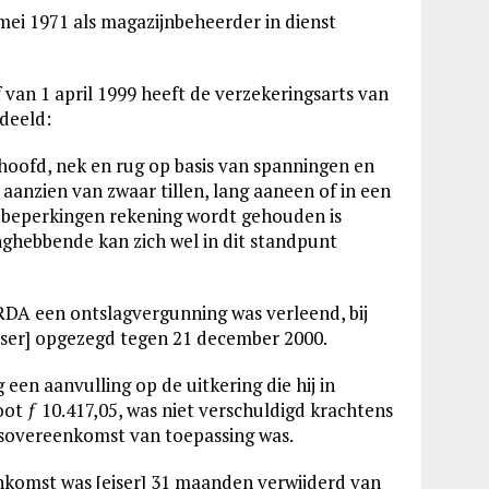
 mei 1971 als magazijnbeheerder in dienst
ef van 1 april 1999 heeft de verzekeringsarts van
deeld:
n hoofd, nek en rug op basis van spanningen en
 aanzien van zwaar tillen, lang aaneen of in een
jn beperkingen rekening wordt gehouden is
ghebbende kan zich wel in dit standpunt
 RDA een ontslagvergunning was verleend, bij
eiser] opgezegd tegen 21 december 2000.
 een aanvulling op de uitkering die hij in
oot ƒ 10.417,05, was niet verschuldigd krachtens
sovereenkomst van toepassing was.
enkomst was [eiser] 31 maanden verwijderd van