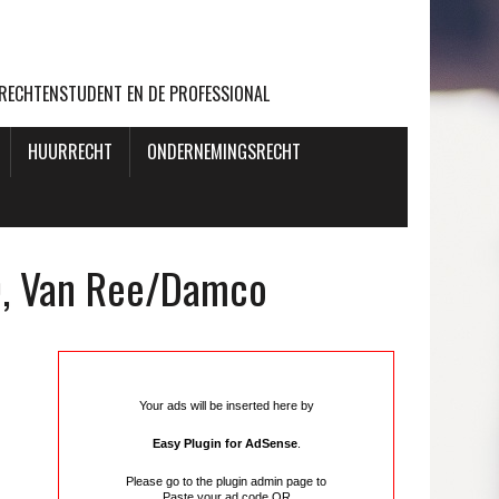
 RECHTENSTUDENT EN DE PROFESSIONAL
HUURRECHT
ONDERNEMINGSRECHT
9, Van Ree/Damco
Your ads will be inserted here by
Easy Plugin for AdSense
.
Please go to the plugin admin page to
Paste your ad code
OR