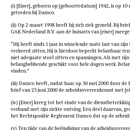
(i) [Eiser], geboren op [geboortedatum] 1942, is op 10
getreden bij Damco.
(ii) Op 2 maart 1998 heeft hij zich ziek gemeld. Bij bri
GAK Nederland B.V. aan de huisarts van [eiser] meege
“Hij heeft sinds 1 jaar in wisselende mate last van zij
verkeerd zitten. Hij is hierdoor beperkt belastbaar ten
niet adequate stoel zitten en spanningen. Als met zi
belanghebbende geschikt voor hele dagen werk. Belan
vinden.”
(iii) Damco heeft, nadat haar op 30 mei 2000 door de
brief van 23 juni 2000 de arbeidsovereenkomst met [
(iv) [Eiser] kreeg tot het einde van de dienstbetrekking
verband met zijn ziekte ontving. Een deel daarvan, gr
het Rechtspositie Reglement Damco dat op de arbeid
(v) Ten tijde van de beëindiging van de arbeidsovere