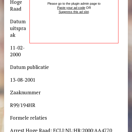
Hoge
Please go to the plugin admin page to
Raad
Paste your ad code
OR
Suppress this ad slot
.
Datum
uitspra
ak
11-02-
2000
Datum publicatie
13-08-2001
Zaaknummer
R99/194HR
Formele relaties
Arrest Hoge Raad: ECLI:NL:HR:2000:AA4770