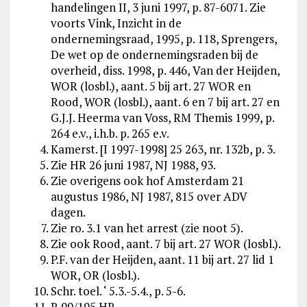
handelingen II, 3 juni 1997, p. 87-6071. Zie
voorts Vink, Inzicht in de
ondernemingsraad, 1995, p. 118, Sprengers,
De wet op de ondernemingsraden bij de
overheid, diss. 1998, p. 446, Van der Heijden,
WOR (losbl.), aant. 5 bij art. 27 WOR en
Rood, WOR (losbl.), aant. 6 en 7 bij art. 27 en
G.J.J. Heerma van Voss, RM Themis 1999, p.
264 e.v., i.h.b. p. 265 e.v.
Kamerst. [I 1997-1998] 25 263, nr. 132b, p. 3.
Zie HR 26 juni 1987, NJ 1988, 93.
Zie overigens ook hof Amsterdam 21
augustus 1986, NJ 1987, 815 over ADV
dagen.
Zie ro. 3.1 van het arrest (zie noot 5).
Zie ook Rood, aant. 7 bij art. 27 WOR (losbl.).
P.F. van der Heijden, aant. 11 bij art. 27 lid 1
WOR, OR (losbl.).
Schr. toel. ‘ 5.3.-5.4., p. 5-6.
R 99/195 HR.