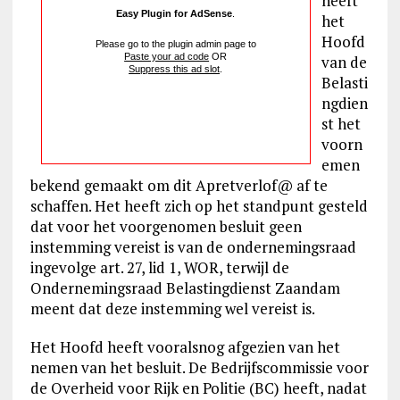
heeft
Easy Plugin for AdSense
.
het
Hoofd
Please go to the plugin admin page to
Paste your ad code
OR
van de
Suppress this ad slot
.
Belasti
ngdien
st het
voorn
emen
bekend gemaakt om dit Apretverlof@ af te
schaffen. Het heeft zich op het standpunt gesteld
dat voor het voorgenomen besluit geen
instemming vereist is van de ondernemingsraad
ingevolge art. 27, lid 1, WOR, terwijl de
Ondernemingsraad Belastingdienst Zaandam
meent dat deze instemming wel vereist is.
Het Hoofd heeft vooralsnog afgezien van het
nemen van het besluit. De Bedrijfscommissie voor
de Overheid voor Rijk en Politie (BC) heeft, nadat