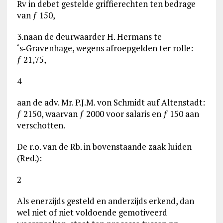
Rv in debet gestelde griffierechten ten bedrage
van ƒ 150,
3.naan de deurwaarder H. Hermans te
‘s‑Gravenhage, wegens afroepgelden ter rolle:
ƒ 21,75,
4
aan de adv. Mr. P.J.M. von Schmidt auf Altenstadt:
ƒ 2150, waarvan ƒ 2000 voor salaris en ƒ 150 aan
verschotten.
De r.o. van de Rb. in bovenstaande zaak luiden
(Red.):
2
Als enerzijds gesteld en anderzijds erkend, dan
wel niet of niet voldoende gemotiveerd