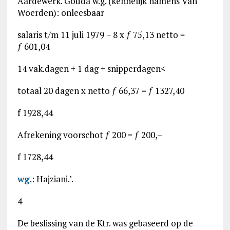
Aardewerk. Gouda w.g. (kennelijk namens Van
Woerden): onleesbaar
salaris t/m 11 juli 1979 − 8 x ƒ 75,13 netto =
ƒ 601,04
14 vak.dagen + 1 dag + snipperdagen<
totaal 20 dagen x netto ƒ 66,37 = ƒ 1327,40
f 1928,44
Afrekening voorschot ƒ 200 = ƒ 200,‒
f 1728,44
wg
.: Hajziani.’.
4
De beslissing van de Ktr. was gebaseerd op de