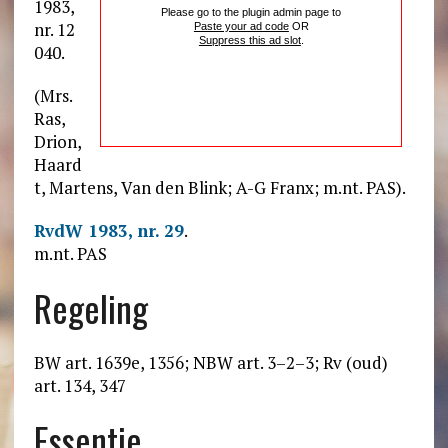
1983,
Please go to the plugin admin page to
nr. 12
Paste your ad code
OR
Suppress this ad slot
.
040.
(Mrs.
Ras,
Drion,
Haard
t, Martens, Van den Blink; A-G Franx; m.nt. PAS).
RvdW 1983, nr. 29
.
m.nt. PAS
Regeling
BW art. 1639e, 1356; NBW art. 3–2–3; Rv (oud)
art. 134, 347
Essentie