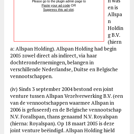
n was
Please go to the plugin admin page to
Paste your ad code
OR
en is
Suppress this ad slot
.
Allspa
n
Holdin
g B.V.
(hiern
a: Allspan Holding). Allspan Holding had begin
2005 zowel direct als indirect, via haar
dochterondernemingen, belangen in
verschillende Nederlandse, Duitse en Belgische
vennootschappen.
(iv) Sinds 3 september 2004 bestond een joint
venture tussen Allspan Vezelverwerking B.V. (een
van de vennootschappen waarmee Allspan in
2006 is gefuseerd) en de Belgische vennootschap
N.V. Forallspan, thans genaamd N.V. Royalspan
(hierna: Royalspan). Op 18 maart 2005 is deze
joint venture beëindigd. Allspan Holding hield