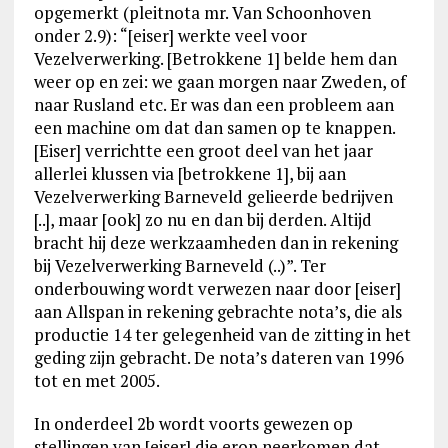
opgemerkt (pleitnota mr. Van Schoonhoven
onder 2.9): “[eiser] werkte veel voor
Vezelverwerking. [Betrokkene 1] belde hem dan
weer op en zei: we gaan morgen naar Zweden, of
naar Rusland etc. Er was dan een probleem aan
een machine om dat dan samen op te knappen.
[Eiser] verrichtte een groot deel van het jaar
allerlei klussen via [betrokkene 1], bij aan
Vezelverwerking Barneveld gelieerde bedrijven
[..], maar [ook] zo nu en dan bij derden. Altijd
bracht hij deze werkzaamheden dan in rekening
bij Vezelverwerking Barneveld (..)”. Ter
onderbouwing wordt verwezen naar door [eiser]
aan Allspan in rekening gebrachte nota’s, die als
productie 14 ter gelegenheid van de zitting in het
geding zijn gebracht. De nota’s dateren van 1996
tot en met 2005.
In onderdeel 2b wordt voorts gewezen op
stellingen van [eiser] die erop neerkomen dat