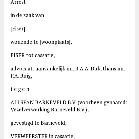
Arrest
in de zaak van:
[Eiser],
wonende te [woonplaats],
EISER tot cassatie,
advocaat: aanvankelijk mr. R.A.A. Duk, thans mr.
P.A. Ruig,
t e g e n
ALLSPAN BARNEVELD B.V. (voorheen genaamd:
Vezelverwerking Barneveld B.V.),
gevestigd te Barneveld,
VERWEERSTER in cassatie,