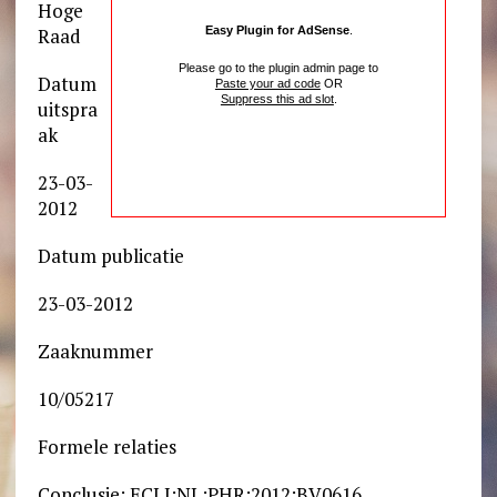
Hoge
Raad
Easy Plugin for AdSense
.
Please go to the plugin admin page to
Datum
Paste your ad code
OR
Suppress this ad slot
.
uitspra
ak
23-03-
2012
Datum publicatie
23-03-2012
Zaaknummer
10/05217
Formele relaties
Conclusie: ECLI:NL:PHR:2012:BV0616