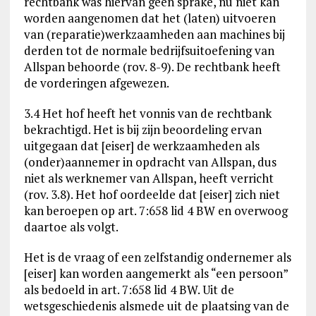
rechtbank was hiervan geen sprake, nu niet kan
worden aangenomen dat het (laten) uitvoeren
van (reparatie)werkzaamheden aan machines bij
derden tot de normale bedrijfsuitoefening van
Allspan behoorde (rov. 8-9). De rechtbank heeft
de vorderingen afgewezen.
3.4 Het hof heeft het vonnis van de rechtbank
bekrachtigd. Het is bij zijn beoordeling ervan
uitgegaan dat [eiser] de werkzaamheden als
(onder)aannemer in opdracht van Allspan, dus
niet als werknemer van Allspan, heeft verricht
(rov. 3.8). Het hof oordeelde dat [eiser] zich niet
kan beroepen op art. 7:658 lid 4 BW en overwoog
daartoe als volgt.
Het is de vraag of een zelfstandig ondernemer als
[eiser] kan worden aangemerkt als “een persoon”
als bedoeld in art. 7:658 lid 4 BW. Uit de
wetsgeschiedenis alsmede uit de plaatsing van de