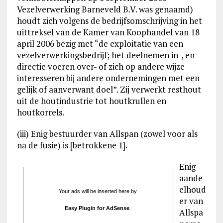
Vezelverwerking Barneveld B.V. was genaamd)
houdt zich volgens de bedrijfsomschrijving in het
uittreksel van de Kamer van Koophandel van 18
april 2006 bezig met “de exploitatie van een
vezelverwerkingsbedrijf; het deelnemen in-, en
directie voeren over- of zich op andere wijze
interesseren bij andere ondernemingen met een
gelijk of aanverwant doel”. Zij verwerkt resthout
uit de houtindustrie tot houtkrullen en
houtkorrels.
(iii) Enig bestuurder van Allspan (zowel voor als
na de fusie) is [betrokkene 1].
Enig
aande
elhoud
Your ads will be inserted here by
er van
Easy Plugin for AdSense
.
Allspa