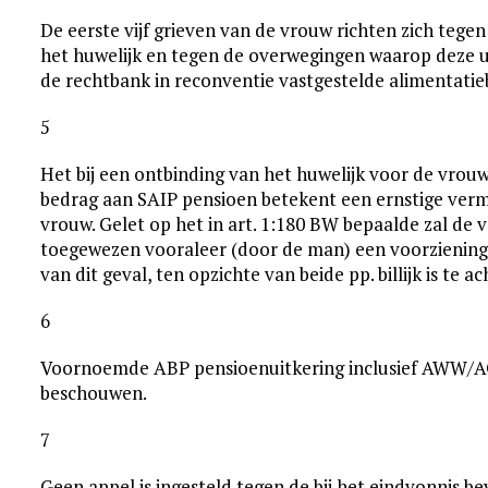
De eerste vijf grieven van de vrouw richten zich tege
het huwelijk en tegen de overwegingen waarop deze uit
de rechtbank in reconventie vastgestelde alimentatie
5
Het bij een ontbinding van het huwelijk voor de vr
bedrag aan SAIP pensioen betekent een ernstige ver
vrouw. Gelet op het in art. 1:180 BW bepaalde zal de
toegewezen vooraleer (door de man) een voorziening 
van dit geval, ten opzichte van beide pp. billijk is te ac
6
Voornoemde ABP pensioenuitkering inclusief AWW/AOW
beschouwen.
7
Geen appel is ingesteld tegen de bij het eindvonnis 