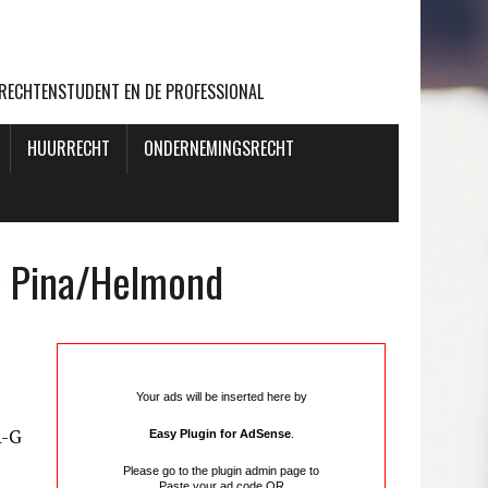
 RECHTENSTUDENT EN DE PROFESSIONAL
HUURRECHT
ONDERNEMINGSRECHT
5 Pina/Helmond
Your ads will be inserted here by
A-G
Easy Plugin for AdSense
.
Please go to the plugin admin page to
Paste your ad code
OR