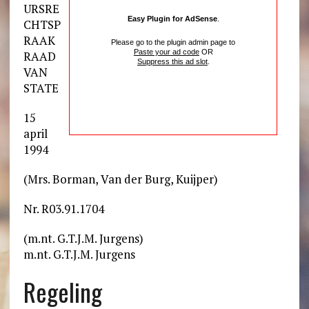
URSRE
Easy Plugin for AdSense
.
CHTSP
RAAK
Please go to the plugin admin page to
Paste your ad code
OR
RAAD
Suppress this ad slot
.
VAN
STATE
15
april
1994
(Mrs. Borman, Van der Burg, Kuijper)
Nr. R03.91.1704
(m.nt. G.T.J.M. Jurgens)
m.nt. G.T.J.M. Jurgens
Regeling