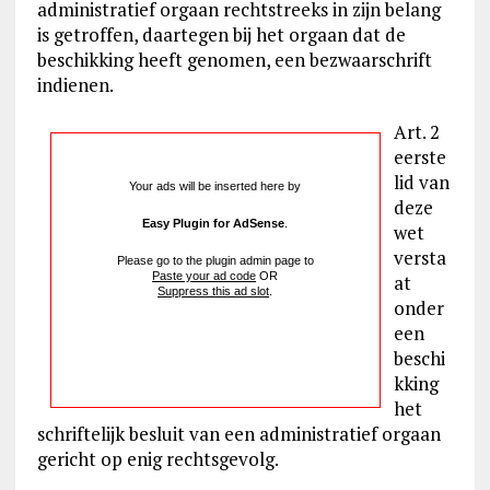
administratief orgaan rechtstreeks in zijn belang
is getroffen, daartegen bij het orgaan dat de
beschikking heeft genomen, een bezwaarschrift
indienen.
Art. 2
eerste
lid van
Your ads will be inserted here by
deze
Easy Plugin for AdSense
.
wet
versta
Please go to the plugin admin page to
Paste your ad code
OR
at
Suppress this ad slot
.
onder
een
beschi
kking
het
schriftelijk besluit van een administratief orgaan
gericht op enig rechtsgevolg.