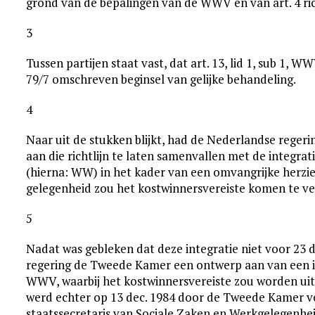
grond van de bepalingen van de WWV en van art. 4 richt
3
Tussen partijen staat vast, dat art. 13, lid 1, sub 1, WWV
79/7 omschreven beginsel van gelijke behandeling.
4
Naar uit de stukken blijkt, had de Nederlandse reger
aan die richtlijn te laten samenvallen met de integ
(hierna: WW) in het kader van een omvangrijke herzien
gelegenheid zou het kostwinnersvereiste komen te ve
5
Nadat was gebleken dat deze integratie niet voor 23 d
regering de Tweede Kamer een ontwerp aan van een inte
WWV, waarbij het kostwinnersvereiste zou worden ui
werd echter op 13 dec. 1984 door de Tweede Kamer ve
staatssecretaris van Sociale Zaken en Werkgelegenhei