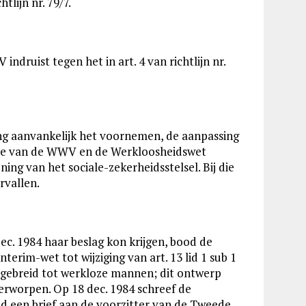
lijn nr. 79/7.
 indruist tegen het in art. 4 van richtlijn nr.
ing aanvankelijk het voornemen, de aanpassing
ratie van de WWV en de Werkloosheidswet
ing van het sociale-zekerheidsstelsel. Bij die
rvallen.
ec. 1984 haar beslag kon krijgen, bood de
rim-wet tot wijziging van art. 13 lid 1 sub 1
tgebreid tot werkloze mannen; dit ontwerp
rworpen. Op 18 dec. 1984 schreef de
d een brief aan de voorzitter van de Tweede