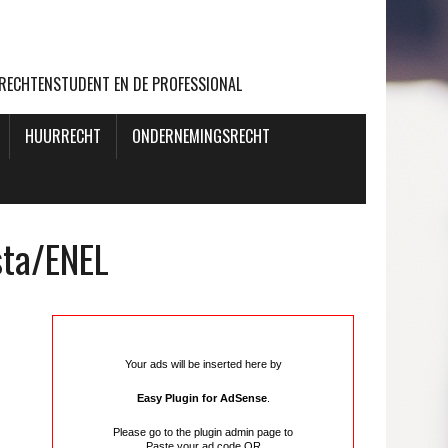
 RECHTENSTUDENT EN DE PROFESSIONAL
HUURRECHT
ONDERNEMINGSRECHT
sta/ENEL
Your ads will be inserted here by
Easy Plugin for AdSense
.
Please go to the plugin admin page to
Paste your ad code
OR