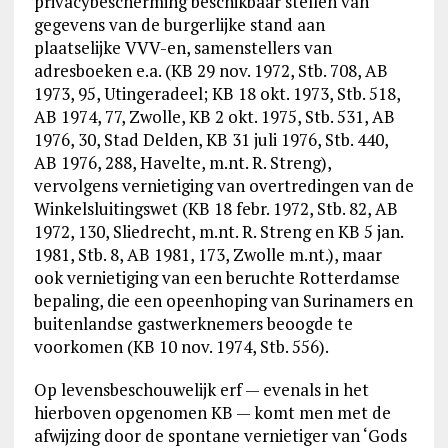
privacybescherming beschikbaar stellen van
gegevens van de burgerlijke stand aan
plaatselijke VVV-en, samenstellers van
adresboeken e.a. (KB 29 nov. 1972, Stb. 708, AB
1973, 95, Utingeradeel; KB 18 okt. 1973, Stb. 518,
AB 1974, 77, Zwolle, KB 2 okt. 1975, Stb. 531, AB
1976, 30, Stad Delden, KB 31 juli 1976, Stb. 440,
AB 1976, 288, Havelte, m.nt. R. Streng),
vervolgens vernietiging van overtredingen van de
Winkelsluitingswet (KB 18 febr. 1972, Stb. 82, AB
1972, 130, Sliedrecht, m.nt. R. Streng en KB 5 jan.
1981, Stb. 8, AB 1981, 173, Zwolle m.nt.), maar
ook vernietiging van een beruchte Rotterdamse
bepaling, die een opeenhoping van Surinamers en
buitenlandse gastwerknemers beoogde te
voorkomen (KB 10 nov. 1974, Stb. 556).
Op levensbeschouwelijk erf — evenals in het
hierboven opgenomen KB — komt men met de
afwijzing door de spontane vernietiger van ‘Gods