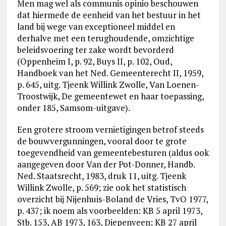
Men mag wel als communis opinio beschouwen
dat hiermede de eenheid van het bestuur in het
land bij wege van exceptioneel middel en
derhalve met een terughoudende, omzichtige
beleidsvoering ter zake wordt bevorderd
(Oppenheim I, p. 92, Buys II, p. 102, Oud,
Handboek van het Ned. Gemeenterecht II, 1959,
p. 645, uitg. Tjeenk Willink Zwolle, Van Loenen-
Troostwijk, De gemeentewet en haar toepassing,
onder 185, Samsom-uitgave).
Een grotere stroom vernietigingen betrof steeds
de bouwvergunningen, vooral door te grote
toegevendheid van gemeentebesturen (aldus ook
aangegeven door Van der Pot-Donner, Handb.
Ned. Staatsrecht, 1983, druk 11, uitg. Tjeenk
Willink Zwolle, p. 569; zie ook het statistisch
overzicht bij Nijenhuis-Boland de Vries, TvO 1977,
p. 437; ik noem als voorbeelden: KB 5 april 1973,
Stb. 153, AB 1973, 163, Diepenveen; KB 27 april