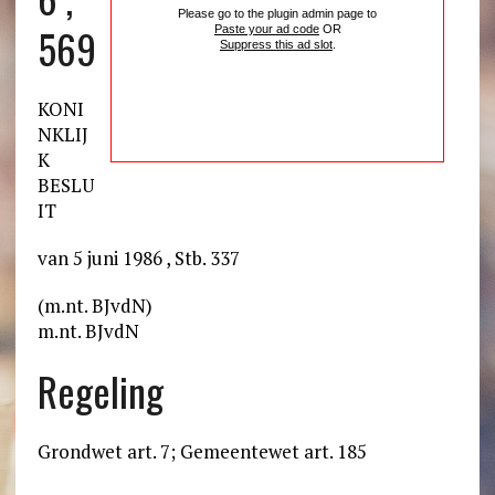
Please go to the plugin admin page to
569
Paste your ad code
OR
Suppress this ad slot
.
KONI
NKLIJ
K
BESLU
IT
van 5 juni 1986 , Stb. 337
(m.nt. BJvdN)
m.nt. BJvdN
Regeling
Grondwet art. 7; Gemeentewet art. 185