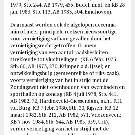
1979, Stb. 244, AB 1979, 455, Budel, m.nt. en KB 28
jan. 1983, Stb. 113, AB 1983, 504, Eindhoven).
Daarnaast werden ook de afgelopen decennia
min of meer principiele reeksen nieuwsoortige
voor vernietiging vatbare gevallen door het
vernietigingsrecht getroffen. Ik noem
vernietiging van een aantal raadsbesluiten
strekkende tot vluchtelingen‑ (KB 6 febr. 1973,
Stb. 60, AB 1973, 270, Krimpen a.d. IJssel) en
ontwikkelingshulp (gemeentelijke of rijks-zaak),
voorts vernietiging van het in strijd met de
Zondagswet niet openhouden van zwembaden en
sporthallen op zondag (KB 4 juli 1978, Stb. 441,
AB 1982, 72, Hardinxveld-Giessendam, m.nt. F.H.
v.d. Burg; KB 7 febr. 1980, Stb. 30, Rijssen; KB 12
maart 1982, Stb. 212, AB 1982, 571, Vriezenveen;
KB 7 nov. 1984, Stb. 644, AB 1985, 359, Urk),
verder vernietiging van het in strijd met de