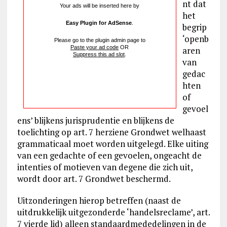
nt dat
Your ads will be inserted here by
het
Easy Plugin for AdSense
.
begrip
‘openb
Please go to the plugin admin page to
Paste your ad code
OR
aren
Suppress this ad slot
.
van
gedac
hten
of
gevoel
ens’ blijkens jurisprudentie en blijkens de
toelichting op art. 7 herziene Grondwet welhaast
grammaticaal moet worden uitgelegd. Elke uiting
van een gedachte of een gevoelen, ongeacht de
intenties of motieven van degene die zich uit,
wordt door art. 7 Grondwet beschermd.
Uitzonderingen hierop betreffen (naast de
uitdrukkelijk uitgezonderde ‘handelsreclame’, art.
7 vierde lid) alleen standaardmededelingen in de