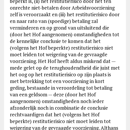
beperkt is, (ii) het restitutierisico door het ten
onrechte niet-betalen door Arbeidsvoorziening
zelf is veroorzaakt en (iii) het restitutierisico door
en naar rato van (spoedige) betaling zal
verminderen en op grond van uitsluitend die
(door het Hof aangenomen) omstandigheden tot
de kennelijke conclusie te komen dat het
(volgens het Hof beperkte) restitutierisico niet
moet leiden tot weigering van de gevraagde
voorziening. Het Hof heeft aldus miskend dat —
mede gelet op de terughoudendheid die juist met
het oog op het restitutierisico op zijn plaats is
met betrekking tot een voorziening in kort
geding, bestaande in veroordeling tot betaling
van een geldsom — deze (door het Hof
aangenomen) omstandigheden noch ieder
afzonderlijk noch in combinatie de conclusie
rechtvaardigen dat het (volgens het Hof
beperkte) restitutierisico niet moet leiden tot
weigering van de gevraagde voorziening. Althans