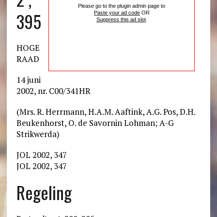
Please go to the plugin admin page to
395
Paste your ad code
OR
Suppress this ad slot
.
HOGE
RAAD
14 juni
2002, nr. C00/341HR
(Mrs. R. Herrmann, H.A.M. Aaftink, A.G. Pos, D.H.
Beukenhorst, O. de Savornin Lohman; A-G
Strikwerda)
JOL 2002, 347
JOL 2002, 347
Regeling