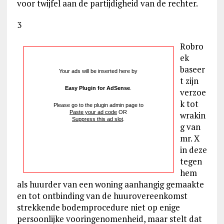
voor twijfel aan de partijdigheid van de rechter.
3
Robro
ek
baseer
Your ads will be inserted here by
t zijn
Easy Plugin for AdSense
.
verzoe
k tot
Please go to the plugin admin page to
Paste your ad code
OR
wrakin
Suppress this ad slot
.
g van
mr. X
in deze
tegen
hem
als huurder van een woning aanhangig gemaakte
en tot ontbinding van de huurovereenkomst
strekkende bodemprocedure niet op enige
persoonlijke vooringenomenheid, maar stelt dat