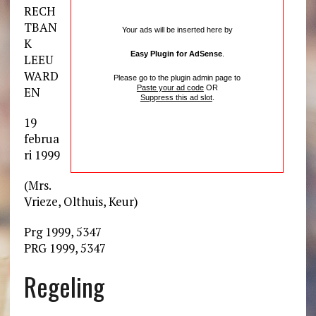
RECH
TBAN
Your ads will be inserted here by
K
Easy Plugin for AdSense
.
LEEU
WARD
Please go to the plugin admin page to
Paste your ad code
OR
EN
Suppress this ad slot
.
19
februa
ri 1999
(Mrs.
Vrieze, Olthuis, Keur)
Prg 1999, 5347
PRG 1999, 5347
Regeling