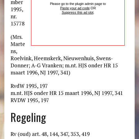
mber
Please go to the plugin admin page to
1995,
Paste your ad code
OR
Suppress this ad slot
.
nr.
15778
(Mrs.
Marte
ns,
Roelvink, Heemskerk, Nieuwenhuis, Swens-
Donner; A-G Vranken; m.nt. HJS onder HR 15
maart 1996, NJ 1997, 341)
RvdW 1995, 197
m.nt. HJS onder HR 15 maart 1996, NJ 1997, 341
RVDW 1995, 197
Regeling
Rv (oud) art. 48, 144, 347, 353, 419