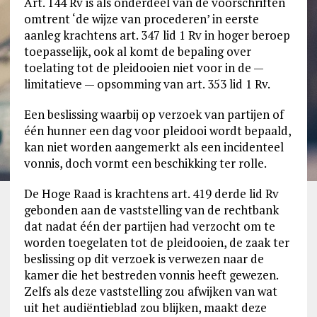
Art. 144 Rv is als onderdeel van de voorschriften
omtrent ‘de wijze van procederen’ in eerste
aanleg krachtens art. 347 lid 1 Rv in hoger beroep
toepasselijk, ook al komt de bepaling over
toelating tot de pleidooien niet voor in de —
limitatieve — opsomming van art. 353 lid 1 Rv.
Een beslissing waarbij op verzoek van partijen of
één hunner een dag voor pleidooi wordt bepaald,
kan niet worden aangemerkt als een incidenteel
vonnis, doch vormt een beschikking ter rolle.
De Hoge Raad is krachtens art. 419 derde lid Rv
gebonden aan de vaststelling van de rechtbank
dat nadat één der partijen had verzocht om te
worden toegelaten tot de pleidooien, de zaak ter
beslissing op dit verzoek is verwezen naar de
kamer die het bestreden vonnis heeft gewezen.
Zelfs als deze vaststelling zou afwijken van wat
uit het audiëntieblad zou blijken, maakt deze