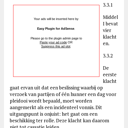
3.3.1
Middel
Your ads will be inserted here by
I bevat
Easy Plugin for AdSense
.
vier
klacht
Please go to the plugin admin page to
en.
Paste your ad code
OR
Suppress this ad slot
.
3.3.2
De
eerste
klacht
gaat ervan uit dat een beslissing waarbij op
verzoek van partijen of één hunner een dag voor
pleidooi wordt bepaald, moet worden
aangemerkt als een incidenteel vonnis. Dit
uitgangspunt is onjuist: het gaat om een
beschikking ter rolle. Deze klacht kan daarom
niet tot cassatie leiden.