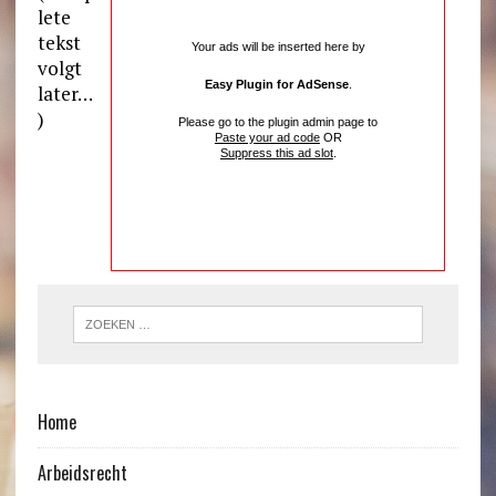
lete
tekst
Your ads will be inserted here by
volgt
Easy Plugin for AdSense
.
later…
)
Please go to the plugin admin page to
Paste your ad code
OR
Suppress this ad slot
.
Home
Arbeidsrecht