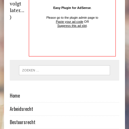
volgt
Easy Plugin for AdSense
.
later…
)
Please go to the plugin admin page to
Paste your ad code
OR
Suppress this ad slot
.
Home
Arbeidsrecht
Bestuursrecht