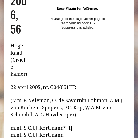
200
6,
Easy Plugin for AdSense
.
Please go to the plugin admin page to
56
Paste your ad code
OR
Suppress this ad slot
.
Hoge
Raad
(Civiel
e
kamer)
22 april 2005, nr. C04/031HR
(Mrs. P. Neleman, O. de Savornin Lohman, A.M.J.
van Buchem-Spapens, P.C. Kop, W.A.M. van
Schendel; A-G Huydecoper)
m.nt. S.C.J.J. Kortmann* [1]
m.nt. S.C.J.J. Kortmann