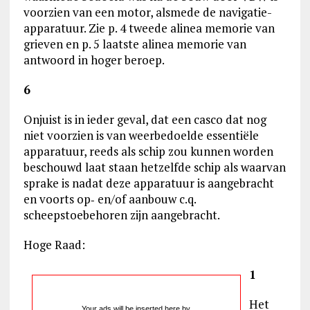
voorzien van een motor, alsmede de navigatie-
apparatuur. Zie p. 4 tweede alinea memorie van
grieven en p. 5 laatste alinea memorie van
antwoord in hoger beroep.
6
Onjuist is in ieder geval, dat een casco dat nog
niet voorzien is van weerbedoelde essentiële
apparatuur, reeds als schip zou kunnen worden
beschouwd laat staan hetzelfde schip als waarvan
sprake is nadat deze apparatuur is aangebracht
en voorts op‑ en/of aanbouw c.q.
scheepstoebehoren zijn aangebracht.
Hoge Raad:
1
Het
Your ads will be inserted here by