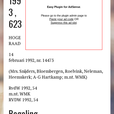
199
3 ,
Easy Plugin for AdSense
.
Please go to the plugin admin page to
623
Paste your ad code
OR
Suppress this ad slot
.
HOGE
RAAD
14
februari 1992, nr. 14473
(Mrs. Snijders, Bloembergen, Roelvink, Neleman,
Heemskerk; A-G Hartkamp; m.nt. WMK)
RvdW 1992, 54
m.nt. WMK
RVDW 1992, 54
Regeling