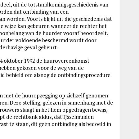
ndeel, uit de totstandkomingsgeschiedenis van
orden dat ontbinding van een
worden. Voorts blijkt uit die geschiedenis dat
e wijze kan gebeuren wanneer de rechter het
woonbelang van de huurder vooraf beoordeelt.
huurder voldoende beschermd wordt door
nderhavige geval gebeurt.
 14 oktober 1992 de huurovereenkomst
 hebben gekozen voor de weg van de
heid behield om alsnog de ontbindingsprocedure
men met de huuropzegging op zichzelf genomen
en. Deze stelling, gelezen in samenhang met de
n Brouwers slaagt in het hem opgedragen bewijs,
jpt de rechtbank aldus, dat IJsselmuiden
ast te staan, dit geen ontbinding als bedoeld in