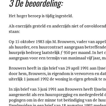
3 De beoordeling:
Het hoger beroep is tijdig ingesteld.
Als enerzijds gesteld en anderzijds niet of onvoldoe
staan:
Op 15 oktober 1983 zijn M. Brouwers, vader van appel
als huurder, een huurcontract aangegaan betreffend
huurprijs bedroeg laatstelijk ƒ 950 per maand. In het
aangegaan voor een termijn van maximaal vijf jaar, ma
Brouwers heeft in zijn brief van 29 april 1991 aan I
door hem, Brouwers, in eigendom is verworven en dat 
uiterlijk 1 januari 1992 de woning in eigen gebruik te
In zijn brief van 3 juni 1991 aan Brouwers heeft IJsse
aangemerkt als een huuropzegging en medegedeeld dat
pogingen om in der minne tot beëindiging van de hu
IJsselmuiden in een brief van 18 augustus 1992 medegede