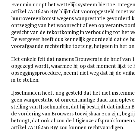
Evenmin noopt het wettelijk systeem hiertoe. Intege
artikel 7A:1623n BW blijkt dat vooropgesteld moet w
huurovereenkomst wegens wanprestatie gevorderd kan 
ontzegging van het woonrecht alleen op verantwoord
gewicht van de tekortkoming in verhouding tot het 
De wetgever heeft dus kennelijk geoordeeld dat de 
voorafgaande rechterlijke toetsing, hetgeen in het o
Het enkele feit dat namens Brouwers in de brief van
opgezegd wordt, waarmee hij op dat moment lijkt te
opzeggingsprocedure, neemt niet weg dat hij de vrij
in te stellen.
IJsselmuiden heeft nog gesteld dat het niet instem
geen wanprestatie of onrechtmatige daad kan oplever
stelling van IJsselmuiden, dat hij bestrijdt dat indie
de vordering van Brouwers toewijsbaar zou zijn, begri
betoogt, dat ook al zou de litigieuze afspraak komen v
artikel 7A:1623n BW zou kunnen rechtvaardigen.