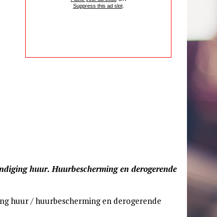
Suppress this ad slot
.
ndiging huur. Huurbescherming en derogerende
ing huur / huurbescherming en derogerende