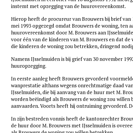
instemt met opzegging van de huurovereenkomst.
Hierop heeft de procureur van Brouwers bij brief va
mei 1993 opgezegd omdat Brouwers de woning, ten aa
huurovereenkomst door M. Brouwers aan IJsselmuid
voor één van de kinderen van M. Brouwers en dat de
die kinderen de woning zou betrekken, dringend nodig
Namens IJsselmuiden is bij grief van 30 november 19
huuropzegging.
In eerste aanleg heeft Brouwers gevorderd voormel
wanprestatie althans wegens onrechtmatige daad van 
IJsselmuiden, die bij aanvang van de huur met M. B
worden beëindigd als Brouwers de woning zou willen 
aanvaarden. Voorts heeft hij ontruiming gevorderd. De
In zijn bestreden vonnis heeft de kantonrechter Brou
de huur door M. Brouwers met IJsselmuiden is over
als Brouwers de woning zou willen betrekken.