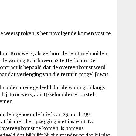
nde weersproken is het navolgende komen vast te
lant Brouwers, als verhuurder en IJsselmuiden,
e de woning Kaathoven 32 te Berlicum. De
 contract is bepaald dat de overeenkomst werd
ar dat verlenging van die termijn mogelijk was.
Jsselmuiden medegedeeld dat de woning onlangs
hij, Brouwers, aan IJsselmuiden voorstelt
 nemen.
lmuiden genoemde brief van 29 april 1991
 hij met die opzegging niet instemt. Na
urovereenkomst te komen, is namens
eld dat hij blijft bij zijn standpunt dat hij niet