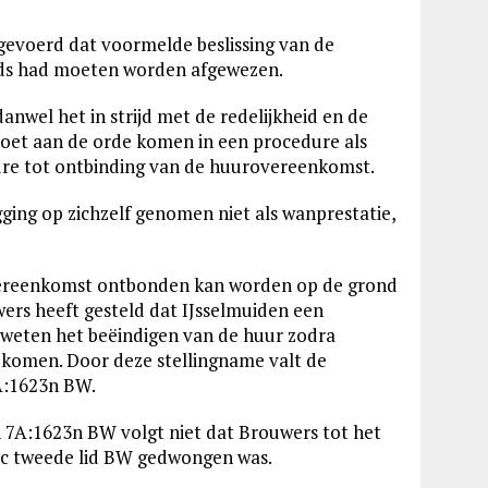
ngevoerd dat voormelde beslissing van de
nds had moeten worden afgewezen.
wel het in strijd met de redelijkheid en de
moet aan de orde komen in een procedure als
dure tot ontbinding van de huurovereenkomst.
ing op zichzelf genomen niet als wanprestatie,
vereenkomst ontbonden kan worden op de grond
wers heeft gesteld dat IJsselmuiden een
 weten het beëindigen van de huur zodra
gekomen. Door deze stellingname valt de
7A:1623n BW.
en 7A:1623n BW volgt niet dat Brouwers tot het
23c tweede lid BW gedwongen was.