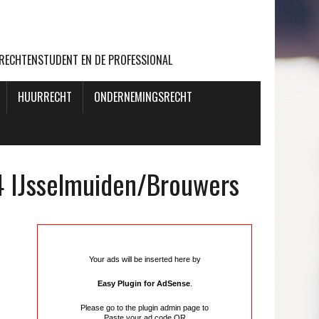
 RECHTENSTUDENT EN DE PROFESSIONAL
HUURRECHT
ONDERNEMINGSRECHT
4 IJsselmuiden/Brouwers
Your ads will be inserted here by
Easy Plugin for AdSense
.
Please go to the plugin admin page to
Paste your ad code
OR