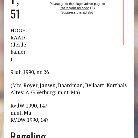
Please go to the plugin admin page to
51
Paste your ad code
OR
Suppress this ad slot
.
HOGE
RAAD
(derde
kamer
)
9 juli 1990, nr. 26
(Mrs. Royer, Jansen, Baardman, Bellaart, Korthals
Altes; A-G Verburg; m.nt. Ma)
RvdW 1990, 147
m.nt. Ma
RVDW 1990, 147
Regeling