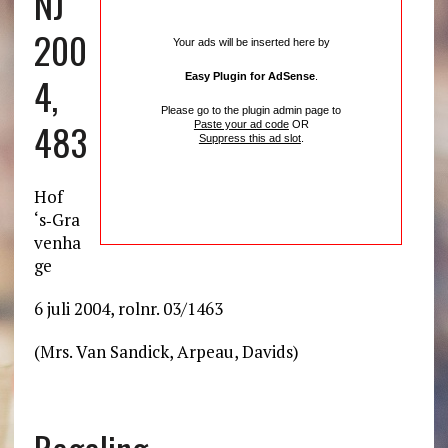
NJ
200
Your ads will be inserted here by
4,
Easy Plugin for AdSense
.
Please go to the plugin admin page to
483
Paste your ad code
OR
Suppress this ad slot
.
Hof
‘s‑Gra
venha
ge
6 juli 2004, rolnr. 03/1463
(Mrs. Van Sandick, Arpeau, Davids)