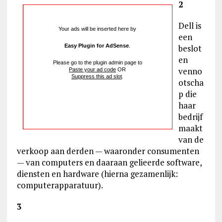
2
Dell is
Your ads will be inserted here by
een
Easy Plugin for AdSense
.
beslot
en
Please go to the plugin admin page to
venno
Paste your ad code
OR
Suppress this ad slot
.
otscha
p die
haar
bedrijf
maakt
van de
verkoop aan derden — waaronder consumenten
— van computers en daaraan gelieerde software,
diensten en hardware (hierna gezamenlijk:
computerapparatuur).
3