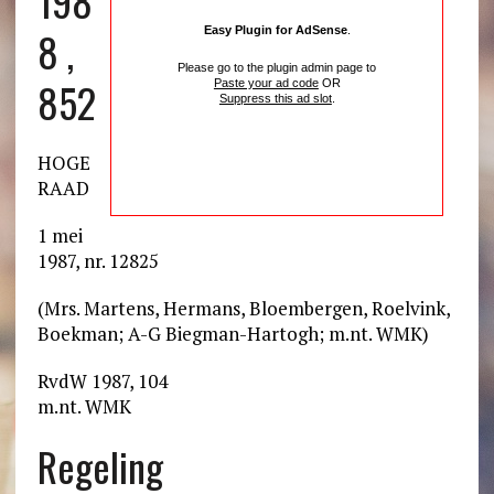
198
8 ,
Easy Plugin for AdSense
.
Please go to the plugin admin page to
852
Paste your ad code
OR
Suppress this ad slot
.
HOGE
RAAD
1 mei
1987, nr. 12825
(Mrs. Martens, Hermans, Bloembergen, Roelvink,
Boekman; A-G Biegman-Hartogh; m.nt. WMK)
RvdW 1987, 104
m.nt. WMK
Regeling