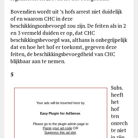
Bovendien wordt uit ’s hofs arrest niet duidelijk
of en waarom CHC in deze
beschikkingsonbevoegd zou zijn. De feiten als in 2
en 3 vermeld duiden er op, dat CHC
beschikkingsbevoegd was, althans is onbegrijpelijk
dat en hoe het hof er toekomt, gegeven deze
feiten, de beschikkingsbevoegdheid van CHC
blijkbaar aan te nemen.
5
Subs.
heeft
het
Your ads will be inserted here by
hof
Easy Plugin for AdSense
.
ten
onrech
Please go to the plugin admin page to
Paste your ad code
OR
te niet
Suppress this ad slot
.
in zijn