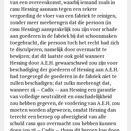
van een overeenkomst, waarbij iemand zoals in
casu Hessing aannam tegen een zekere
vergoeding de vloer van een fabriek te reinigen,
zonder meer meebrengen dat die persoon (in
casu Hessing) aansprakelijk zou zijn voor schade
aan goederen in de fabriek bij dat schoonmaken
toegebracht, die persoon toch het recht had zich
te disculperen, namelijk door overmacht te
bewijzen; dat dit laatste ook gold wanneer
Hessing door A.E.H. gewaarschuwd zou zijn voor
beschadiging der goederen of Hessing aan A.E.H.
had toegezegd de goederen in de fabriek niet te
zullen beschadigen; dat zulks meebrengt dat,
wanneer zij — Cadix — aan Hessing een garantie
van volledige neutraliteit en onschadelijkheid
zou hebben gegeven, de vordering van A.E.H. zou
moeten worden afgewezen, omdat Hessing dan
terecht een beroep op afwezigheid van alle
schuld casu quo overmacht zou hebben kunnen
doen (en zij — Cadix — thans dit beroep kan doen,