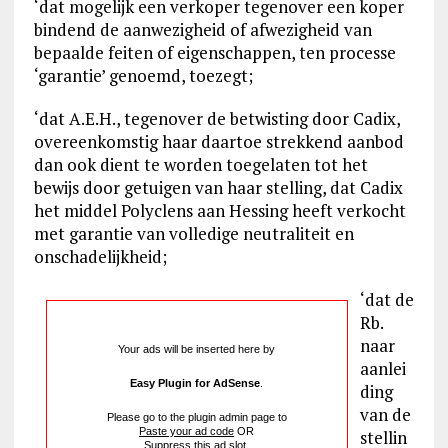
‘dat mogelijk een verkoper tegenover een koper
bindend de aanwezigheid of afwezigheid van
bepaalde feiten of eigenschappen, ten processe
‘garantie’ genoemd, toezegt;
‘dat A.E.H., tegenover de betwisting door Cadix,
overeenkomstig haar daartoe strekkend aanbod
dan ook dient te worden toegelaten tot het
bewijs door getuigen van haar stelling, dat Cadix
het middel Polyclens aan Hessing heeft verkocht
met garantie van volledige neutraliteit en
onschadelijkheid;
‘dat de
Rb.
naar
Your ads will be inserted here by
aanlei
Easy Plugin for AdSense
.
ding
van de
Please go to the plugin admin page to
Paste your ad code
OR
stellin
Suppress this ad slot
.