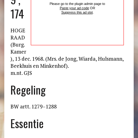
Please go to the plugin admin page to
174
Paste your ad code
OR
Suppress this ad slot
.
HOGE
RAAD
(Burg.
Kamer
), 13 dec. 1968. (Mrs. de Jong, Wiarda, Hulsmann,
Beekhuis en Minkenhof).
m.nt. GJS
Regeling
BW artt. 1279–1288
Essentie