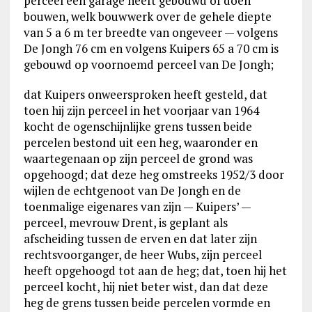
perceel een garage heeft gebouwd of doen
bouwen, welk bouwwerk over de gehele diepte
van 5 a 6 m ter breedte van ongeveer — volgens
De Jongh 76 cm en volgens Kuipers 65 a 70 cm is
gebouwd op voornoemd perceel van De Jongh;
dat Kuipers onweersproken heeft gesteld, dat
toen hij zijn perceel in het voorjaar van 1964
kocht de ogenschijnlijke grens tussen beide
percelen bestond uit een heg, waaronder en
waartegenaan op zijn perceel de grond was
opgehoogd; dat deze heg omstreeks 1952/3 door
wijlen de echtgenoot van De Jongh en de
toenmalige eigenares van zijn — Kuipers’ —
perceel, mevrouw Drent, is geplant als
afscheiding tussen de erven en dat later zijn
rechtsvoorganger, de heer Wubs, zijn perceel
heeft opgehoogd tot aan de heg; dat, toen hij het
perceel kocht, hij niet beter wist, dan dat deze
heg de grens tussen beide percelen vormde en