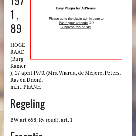
197
1 ,
Easy Plugin for AdSense
.
Please go to the plugin admin page to
89
Paste your ad code
OR
Suppress this ad slot
.
HOGE
RAAD
(Burg.
Kamer
), 17 april 1970. (Mrs. Wiarda, de Meijere, Peters,
Ras en Drion).
m.nt. PhANH
Regeling
BW art 658; Rv (oud). art. 1