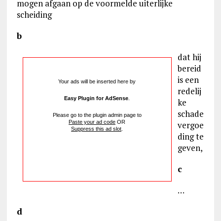
mogen afgaan op de voormelde uiterlijke
scheiding
b
dat hij
bereid
is een
Your ads will be inserted here by
redelij
Easy Plugin for AdSense
.
ke
schade
Please go to the plugin admin page to
Paste your ad code
OR
vergoe
Suppress this ad slot
.
ding te
geven,
c
…
d