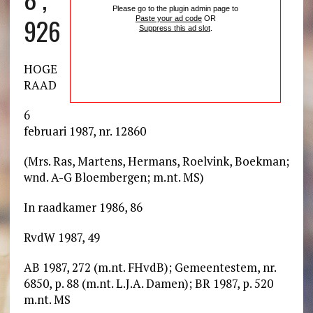
Please go to the plugin admin page to
926
Paste your ad code
OR
Suppress this ad slot
.
HOGE
RAAD
6
februari 1987, nr. 12860
(Mrs. Ras, Martens, Hermans, Roelvink, Boekman;
wnd. A-G Bloembergen; m.nt. MS)
In raadkamer 1986, 86
RvdW 1987, 49
AB 1987, 272 (m.nt. FHvdB); Gemeentestem, nr.
6850, p. 88 (m.nt. L.J.A. Damen); BR 1987, p. 520
m.nt. MS