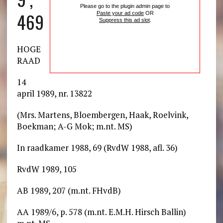
Please go to the plugin admin page to
469
Paste your ad code
OR
Suppress this ad slot
.
HOGE
RAAD
14
april 1989, nr. 13822
(Mrs. Martens, Bloembergen, Haak, Roelvink,
Boekman; A-G Mok; m.nt. MS)
In raadkamer 1988, 69 (RvdW 1988, afl. 36)
RvdW 1989, 105
AB 1989, 207 (m.nt. FHvdB)
AA 1989/6, p. 578 (m.nt. E.M.H. Hirsch Ballin)