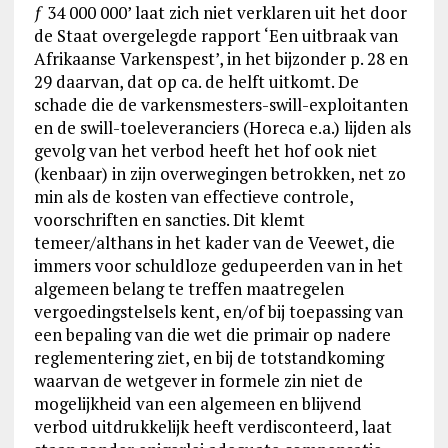
ƒ 34 000 000’ laat zich niet verklaren uit het door
de Staat overgelegde rapport ‘Een uitbraak van
Afrikaanse Varkenspest’, in het bijzonder p. 28 en
29 daarvan, dat op ca. de helft uitkomt. De
schade die de varkensmesters-swill-exploitanten
en de swill-toeleveranciers (Horeca e.a.) lijden als
gevolg van het verbod heeft het hof ook niet
(kenbaar) in zijn overwegingen betrokken, net zo
min als de kosten van effectieve controle,
voorschriften en sancties. Dit klemt
temeer/althans in het kader van de Veewet, die
immers voor schuldloze gedupeerden van in het
algemeen belang te treffen maatregelen
vergoedingstelsels kent, en/of bij toepassing van
een bepaling van die wet die primair op nadere
reglementering ziet, en bij de totstandkoming
waarvan de wetgever in formele zin niet de
mogelijkheid van een algemeen en blijvend
verbod uitdrukkelijk heeft verdisconteerd, laat