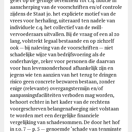
gelet op de geringe bereidheid tot c.q. fiducie in
aanscherping van de voorschriften en/of controle
zijdens de Staat jo. het expliciete motief van de
vrees voor herhaling, uiteraard ten nadele van
individuele c.q. het collectief van de swill-
vervoederaars uitvallen. Bij de vraag of een al zo
lang, volstrekt legaal bestaande en op zichzelf
ook — bij naleving van de voorschriften — niet
schadelijke wijze van bedrijfsvoering als de
onderhavige, zeker voor personen die daarvan
voor hun levensonderhoud afhankelijk zijn en
jegens wie ten aanzien van het terug te dringen
risico geen concrete bezwaren bestaan, zonder
enige (relevante) overgangstermijn en/of
aanpassingsfaciliteiten verboden mag worden,
behoort echter in het kader van de rechtens
voorgeschreven belangenafweging niet volstaan
te worden met een dergelijke financiele
vergelijking van schadesommen. De door het hof
in r.o. 7 — p. 5 — genoemde ‘schade van tenminste