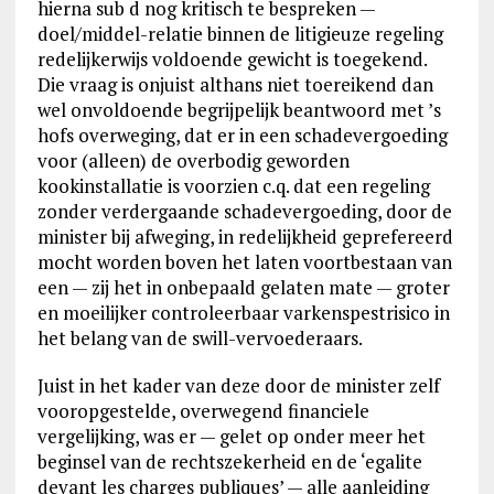
hierna sub d nog kritisch te bespreken —
doel/middel-relatie binnen de litigieuze regeling
redelijkerwijs voldoende gewicht is toegekend.
Die vraag is onjuist althans niet toereikend dan
wel onvoldoende begrijpelijk beantwoord met ’s
hofs overweging, dat er in een schadevergoeding
voor (alleen) de overbodig geworden
kookinstallatie is voorzien c.q. dat een regeling
zonder verdergaande schadevergoeding, door de
minister bij afweging, in redelijkheid geprefereerd
mocht worden boven het laten voortbestaan van
een — zij het in onbepaald gelaten mate — groter
en moeilijker controleerbaar varkenspestrisico in
het belang van de swill-vervoederaars.
Juist in het kader van deze door de minister zelf
vooropgestelde, overwegend financiele
vergelijking, was er — gelet op onder meer het
beginsel van de rechtszekerheid en de ‘egalite
devant les charges publiques’ — alle aanleiding