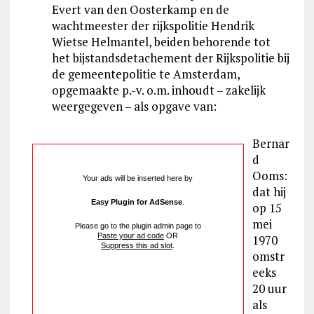
Evert van den Oosterkamp en de
wachtmeester der rijkspolitie Hendrik
Wietse Helmantel, beiden behorende tot
het bijstandsdetachement der Rijkspolitie bij
de gemeentepolitie te Amsterdam,
opgemaakte p.-v. o.m. inhoudt – zakelijk
weergegeven – als opgave van:
Bernar
d
Ooms:
Your ads will be inserted here by
dat hij
Easy Plugin for AdSense
.
op 15
mei
Please go to the plugin admin page to
Paste your ad code
OR
1970
Suppress this ad slot
.
omstr
eeks
20 uur
als