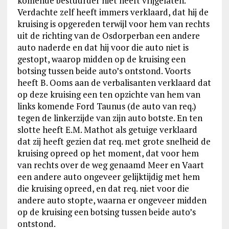
komende bestuurder niet heeft vrijgelaten.
Verdachte zelf heeft immers verklaard, dat hij de
kruising is opgereden terwijl voor hem van rechts
uit de richting van de Osdorperban een andere
auto naderde en dat hij voor die auto niet is
gestopt, waarop midden op de kruising een
botsing tussen beide auto’s ontstond. Voorts
heeft B. Ooms aan de verbalisanten verklaard dat
op deze kruising een ten opzichte van hem van
links komende Ford Taunus (de auto van req.)
tegen de linkerzijde van zijn auto botste. En ten
slotte heeft E.M. Mathot als getuige verklaard
dat zij heeft gezien dat req. met grote snelheid de
kruising opreed op het moment, dat voor hem
van rechts over de weg genaamd Meer en Vaart
een andere auto ongeveer gelijktijdig met hem
die kruising opreed, en dat req. niet voor die
andere auto stopte, waarna er ongeveer midden
op de kruising een botsing tussen beide auto’s
ontstond.