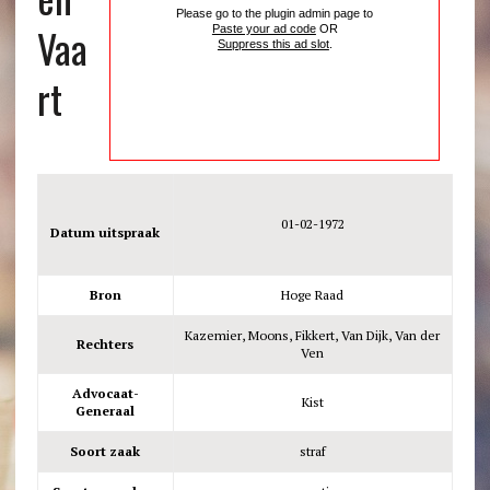
Please go to the plugin admin page to
Vaa
Paste your ad code
OR
Suppress this ad slot
.
rt
01-02-1972
Datum uitspraak
Bron
Hoge Raad
Kazemier, Moons, Fikkert, Van Dijk, Van der
Rechters
Ven
Advocaat-
Kist
Generaal
Soort zaak
straf