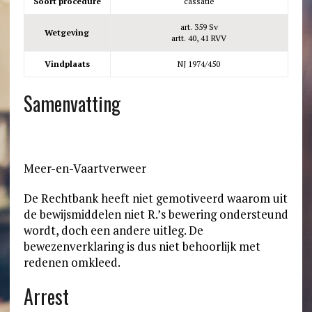
Soort procedure
cassatie
art. 359 Sv
Wetgeving
artt. 40, 41 RVV
Vindplaats
NJ 1974/450
Samenvatting
Meer-en-Vaartverweer
De Rechtbank heeft niet gemotiveerd waarom uit
de bewijsmiddelen niet R.’s bewering ondersteund
wordt, doch een andere uitleg. De
bewezenverklaring is dus niet behoorlijk met
redenen omkleed.
Arrest