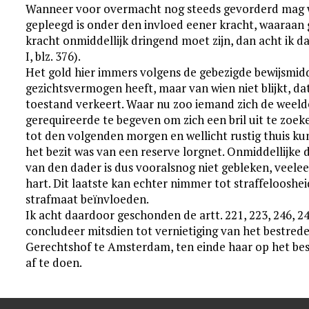
Wanneer voor overmacht nog steeds gevorderd mag wo
gepleegd is onder den invloed eener kracht, waaraa
kracht onmiddellijk dringend moet zijn, dan acht ik da
I, blz. 376).
Het gold hier immers volgens de gebezigde bewijsmidd
gezichtsvermogen heeft, maar van wien niet blijkt, dat h
toestand verkeert. Waar nu zoo iemand zich de weeld
gerequireerde te begeven om zich een bril uit te zoe
tot den volgenden morgen en wellicht rustig thuis kunne
het bezit was van een reserve lorgnet. Onmiddellijke d
van den dader is dus vooralsnog niet gebleken, veele
hart. Dit laatste kan echter nimmer tot straffelooshei
strafmaat beïnvloeden.
Ik acht daardoor geschonden de artt. 221, 223, 246, 247
concludeer mitsdien tot vernietiging van het bestrede
Gerechtshof te Amsterdam, ten einde haar op het be
af te doen.