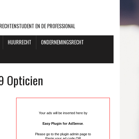
 RECHTENSTUDENT EN DE PROFESSIONAL
HUURRECHT
ONDERNEMINGSRECHT
9 Opticien
Your ads will be inserted here by
Easy Plugin for AdSense
.
Please go to the plugin admin page to
Paste your ad code
OR