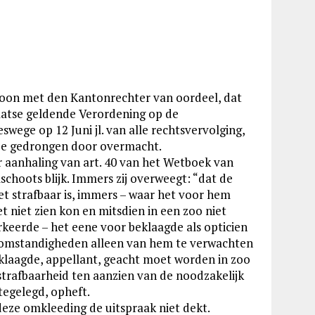
oon met den Kantonrechter van oordeel, dat
laatse geldende Verordening op de
wege op 12 Juni jl. van alle rechtsvervolging,
toe gedrongen door overmacht.
r aanhaling van art. 40 van het Wetboek van
choots blijk. Immers zij overweegt: “dat de
et strafbaar is, immers – waar het voor hem
t niet zien kon en mitsdien in een zoo niet
keerde – het eene voor beklaagde als opticien
e omstandigheden alleen van hem te verwachten
eklaagde, appellant, geacht moet worden in zoo
 strafbaarheid ten aanzien van de noodzakelijk
tegelegd, opheft.
 deze omkleeding de uitspraak niet dekt.