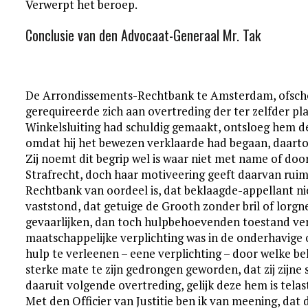
Verwerpt het beroep.
Conclusie van den Advocaat-Generaal Mr. Tak
De Arrondissements-Rechtbank te Amsterdam, ofsch
gerequireerde zich aan overtreding der ter zelfder p
Winkelsluiting had schuldig gemaakt, ontsloeg hem des
omdat hij het bewezen verklaarde had begaan, daar
Zij noemt dit begrip wel is waar niet met name of doo
Strafrecht, doch haar motiveering geeft daarvan ruims
Rechtbank van oordeel is, dat beklaagde-appellant ni
vaststond, dat getuige de Grooth zonder bril of lorgne
gevaarlijken, dan toch hulpbehoevenden toestand ver
maatschappelijke verplichting was in de onderhavig
hulp te verleenen – eene verplichting – door welke b
sterke mate te zijn gedrongen geworden, dat zij zijne
daaruit volgende overtreding, gelijk deze hem is telas
Met den Officier van Justitie ben ik van meening, dat