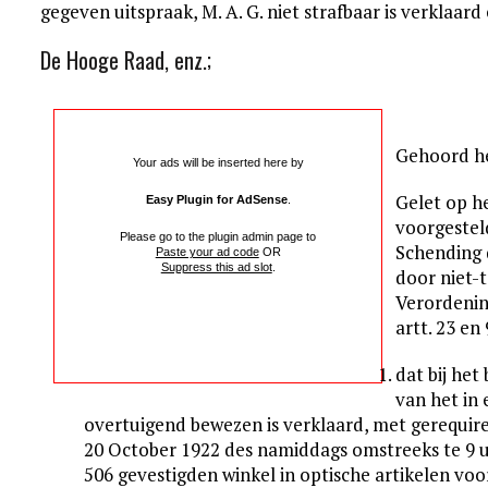
gegeven uitspraak, M. A. G. niet strafbaar is verklaard
De Hooge Raad, enz.;
Gehoord he
Your ads will be inserted here by
Gelet op h
Easy Plugin for AdSense
.
voorgestel
Please go to the plugin admin page to
Schending 
Paste your ad code
OR
Suppress this ad slot
.
door niet-t
Verordenin
artt. 23 en 
dat bij het
van het in
overtuigend bewezen is verklaard, met gerequir
20 October 1922 des namiddags omstreeks te 9 uu
506 gevestigden winkel in optische artikelen voo