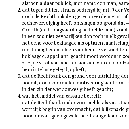
alstoen aldaar publiek, met name een man, aanw
dat tegen dit feit straf is bedreigd bij art. 9 d
doch de Rechtbank den gerequireerde niet straf
rechtsvervolging heeft ontslagen op grond dat 
Grooth (de bij dagvaarding bedoelde man) zonder
in een zoo niet gevaarlijken dan toch in elk ge
het eene voor beklaagde als opticien maatschapp
omstandigheden alleen van hem te verwachten h
beklaagde, appellant, geacht moet worden in zo
zij zijne strafbaarheid ten aanzien van de noodza
hem is telastegelegd, opheft;”
dat de Rechtbank den grond voor uitsluiting de
noemt, doch voormelde motiveering aantoont, d
in den zin der wet aanwezig heeft geacht;
wat het middel van cassatie betreft:
dat de Rechtbank onder voormelde als vaststa
wettelijk begrip van overmacht, dat blijkens de
nood omvat, geen geweld heeft aangedaan, zoodat