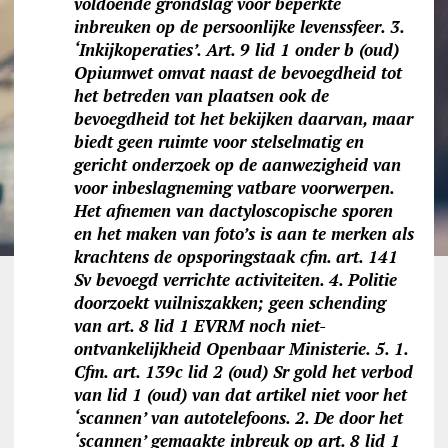
voldoende grondslag voor beperkte
inbreuken op de persoonlijke levenssfeer. 3.
‘Inkijkoperaties’. Art. 9 lid 1 onder b (oud)
Opiumwet omvat naast de bevoegdheid tot
het betreden van plaatsen ook de
bevoegdheid tot het bekijken daarvan, maar
biedt geen ruimte voor stelselmatig en
gericht onderzoek op de aanwezigheid van
voor inbeslagneming vatbare voorwerpen.
Het afnemen van dactyloscopische sporen
en het maken van foto’s is aan te merken als
krachtens de opsporingstaak cfm. art. 141
Sv bevoegd verrichte activiteiten. 4. Politie
doorzoekt vuilniszakken; geen schending
van art. 8 lid 1 EVRM noch niet-
ontvankelijkheid Openbaar Ministerie. 5. 1.
Cfm. art. 139c lid 2 (oud) Sr gold het verbod
van lid 1 (oud) van dat artikel niet voor het
‘scannen’ van autotelefoons. 2. De door het
‘scannen’ gemaakte inbreuk op art. 8 lid 1