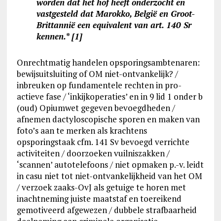
worden dat het hof heeft onderzocht en
vastgesteld dat Marokko, België en Groot-
Brittannië een equivalent van art. 140 Sr
kennen.
* [1]
Onrechtmatig handelen opsporingsambtenaren:
bewijsuitsluiting of OM niet-ontvankelijk? /
inbreuken op fundamentele rechten in pro-
actieve fase / ‘inkijkoperaties’ en in 9 lid 1 onder b
(oud) Opiumwet gegeven bevoegdheden /
afnemen dactyloscopische sporen en maken van
foto’s aan te merken als krachtens
opsporingstaak cfm. 141 Sv bevoegd verrichte
activiteiten / doorzoeken vuilniszakken /
‘scannen’ autotelefoons / niet opmaken p.-v. leidt
in casu niet tot niet-ontvankelijkheid van het OM
/ verzoek zaaks-OvJ als getuige te horen met
inachtneming juiste maatstaf en toereikend
gemotiveerd afgewezen / dubbele strafbaarheid