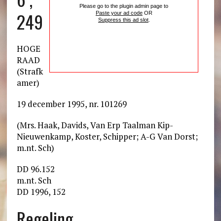
Please go to the plugin admin page to
249
Paste your ad code
OR
Suppress this ad slot
.
HOGE
RAAD
(Strafk
amer)
19 december 1995, nr. 101269
(Mrs. Haak, Davids, Van Erp Taalman Kip-
Nieuwenkamp, Koster, Schipper; A-G Van Dorst;
m.nt. Sch)
DD 96.152
m.nt. Sch
DD 1996, 152
Regeling