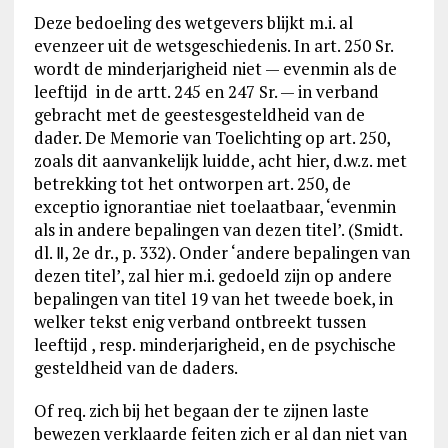
Deze bedoeling des wetgevers blijkt m.i. al
evenzeer uit de wetsgeschiedenis. In art. 250 Sr.
wordt de minderjarigheid niet — evenmin als de
leeftijd in de artt. 245 en 247 Sr. — in verband
gebracht met de geestesgesteldheid van de
dader. De Memorie van Toelichting op art. 250,
zoals dit aanvankelijk luidde, acht hier, d.w.z. met
betrekking tot het ontworpen art. 250, de
exceptio ignorantiae niet toelaatbaar, ‘evenmin
als in andere bepalingen van dezen titel’. (Smidt.
dl. Ⅱ, 2e dr., p. 332). Onder ‘andere bepalingen van
dezen titel’, zal hier m.i. gedoeld zijn op andere
bepalingen van titel 19 van het tweede boek, in
welker tekst enig verband ontbreekt tussen
leeftijd , resp. minderjarigheid, en de psychische
gesteldheid van de daders.
Of req. zich bij het begaan der te zijnen laste
bewezen verklaarde feiten zich er al dan niet van