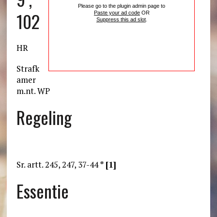
Please go to the plugin admin page to
102
Paste your ad code
OR
Suppress this ad slot
.
HR
Strafk
amer
m.nt. WP
Regeling
Sr. artt. 245, 247, 37-44
* [1]
Essentie