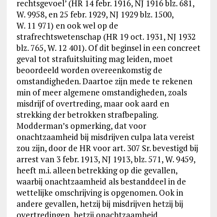
rechtsgevoel’ (HR 14 febr. 1916, NJ 1916 blz. 681,
W. 9958, en 25 febr. 1929, NJ 1929 blz. 1500,
W. 11 971) en ook wel op de
strafrechtswetenschap (HR 19 oct. 1931, NJ 1932
blz. 765, W. 12 401). Of dit beginsel in een concreet
geval tot strafuitsluiting mag leiden, moet
beoordeeld worden overeenkomstig de
omstandigheden. Daartoe zijn mede te rekenen
min of meer algemene omstandigheden, zoals
misdrijf of overtreding, maar ook aard en
strekking der betrokken strafbepaling.
Modderman’s opmerking, dat voor
onachtzaamheid bij misdrijven culpa lata vereist
zou zijn, door de HR voor art. 307 Sr. bevestigd bij
arrest van 3 febr. 1913, NJ 1913, blz. 571, W. 9459,
heeft m.i. alleen betrekking op die gevallen,
waarbij onachtzaamheid als bestanddeel in de
wettelijke omschrijving is opgenomen. Ook in
andere gevallen, hetzij bij misdrijven hetzij bij
overtredingen, hetzij onachtzaamheid