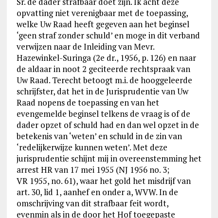
Sr. de dader strafbaar doet zijn. Ik acht deze
opvatting niet verenigbaar met de toepassing,
welke Uw Raad heeft gegeven aan het beginsel
‘geen straf zonder schuld’ en moge in dit verband
verwijzen naar de Inleiding van Mevr.
Hazewinkel-Suringa (2e dr., 1956, p. 126) en naar
de aldaar in noot 2 geciteerde rechtspraak van
Uw Raad. Terecht betoogt m.i. de hooggeleerde
schrijfster, dat het in de Jurisprudentie van Uw
Raad nopens de toepassing en van het
evengemelde beginsel telkens de vraag is of de
dader opzet of schuld had en dan wel opzet in de
betekenis van ‘weten’ en schuld in de zin van
‘redelijkerwijze kunnen weten’. Met deze
jurisprudentie schijnt mij in overeenstemming het
arrest HR van 17 mei 1955 (NJ 1956 no. 3;
VR 1955, no. 61), waar het gold het misdrijf van
art. 30, lid 1, aanhef en onder a, WVW. In de
omschrijving van dit strafbaar feit wordt,
evenmin als in de door het Hof toegepaste