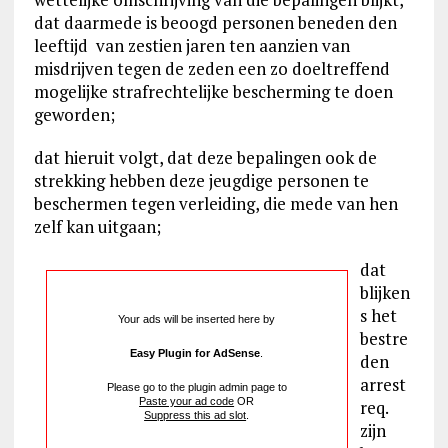
dat daarmede is beoogd personen beneden den
leeftijd van zestien jaren ten aanzien van
misdrijven tegen de zeden een zo doeltreffend
mogelijke strafrechtelijke bescherming te doen
geworden;
dat hieruit volgt, dat deze bepalingen ook de
strekking hebben deze jeugdige personen te
beschermen tegen verleiding, die mede van hen
zelf kan uitgaan;
dat
blijken
s het
Your ads will be inserted here by
bestre
Easy Plugin for AdSense
.
den
arrest
Please go to the plugin admin page to
Paste your ad code
OR
req.
Suppress this ad slot
.
zijn