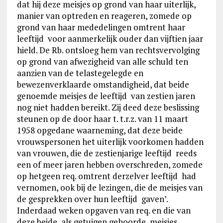
dat hij deze meisjes op grond van haar uiterlijk,
manier van optreden en reageren, zomede op
grond van haar mededelingen omtrent haar
leeftijd voor aanmerkelijk ouder dan vijftien jaar
hield. De Rb. ontsloeg hem van rechtsvervolging
op grond van afwezigheid van alle schuld ten
aanzien van de telastegelegde en
bewezenverklaarde omstandigheid, dat beide
genoemde meisjes de leeftijd van zestien jaren
nog niet hadden bereikt. Zij deed deze beslissing
steunen op de door haar t. t.r.z. van 11 maart
1958 opgedane waarneming, dat deze beide
vrouwspersonen het uiterlijk voorkomen hadden
van vrouwen, die de zestienjarige leeftijd reeds
een of meer jaren hebben overschreden, zomede
op hetgeen req. omtrent derzelver leeftijd had
vernomen, ook bij de lezingen, die de meisjes van
de gesprekken over hun leeftijd gaven’.
Inderdaad weken opgaven van req. en die van
deze beide, als getuigen gehoorde, meisjes