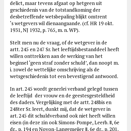
delict, maar tevens afgaat op hetgeen uit
geschiedenis van de totstandkoming der
desbetreffende wetsbepaling blijkt omtrent
‘s wetgevers wil dienaangaande. (cf. HR 19 okt.
1931, NJ 1932, p. 765, m. n. WP).
Stelt men nu de vraag, of de wetgever in de
artt. 245 en 247 Sr. het leeftijdsbestanddeel heeft
willen onttrekken aan de werking van het
beginsel ‘geen straf zonder schuld’, dan noopt m.
i. zowel de wettelijke omschrijving als de
wetsgeschiedenis tot een bevestigend antwoord.
In art. 245 wordt generlei verband gelegd tussen
de leeftijd der vrouw en de geestesgesteldheid
des daders. Vergelijking met de artt. 248bis en
248ter Sr. leert, dunkt mij, dat de wetgever in
art. 245 dit schuldverband ook niet heeft willen
eisen (in deze zin ook Simons-Pompe, Leerb. Ⅱ, 6e
dr., p. 194 en Noyon-Langemeijer Ⅱ, 6e dr., p. 201,