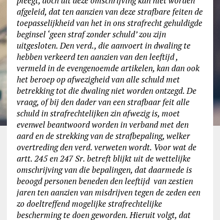
pleegt, doch uit deze omschrijving kan niet worden
afgeleid, dat ten aanzien van deze strafbare feiten de
toepasselijkheid van het in ons strafrecht gehuldigde
beginsel ‘geen straf zonder schuld’ zou zijn
uitgesloten. Den verd., die aanvoert in dwaling te
hebben verkeerd ten aanzien van den leeftijd ,
vermeld in de evengenoemde artikelen, kan dan ook
het beroep op afwezigheid van alle schuld met
betrekking tot die dwaling niet worden ontzegd. De
vraag, of bij den dader van een strafbaar feit alle
schuld in strafrechtelijken zin afwezig is, moet
evenwel beantwoord worden in verband met den
aard en de strekking van de strafbepaling, welker
overtreding den verd. verweten wordt. Voor wat de
artt. 245 en 247 Sr. betreft blijkt uit de wettelijke
omschrijving van die bepalingen, dat daarmede is
beoogd personen beneden den leeftijd van zestien
jaren ten aanzien van misdrijven tegen de zeden een
zo doeltreffend mogelijke strafrechtelijke
bescherming te doen geworden. Hieruit volgt, dat