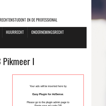
 RECHTENSTUDENT EN DE PROFESSIONAL
HUURRECHT
ONDERNEMINGSRECHT
 Pikmeer I
Your ads will be inserted here by
Easy Plugin for AdSense
.
Please go to the plugin admin page to
Paste your ad code
OR