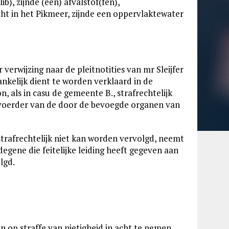
b), zijnde (een) afvalstof(fen),
cht in het Pikmeer, zijnde een oppervlaktewater
 verwijzing naar de pleitnotities van mr Sleijfer
nkelijk dient te worden verklaard in de
, als in casu de gemeente B., strafrechtelijk
itvoerder van de door de bevoegde organen van
strafrechtelijk niet kan worden vervolgd, neemt
 degene die feitelijke leiding heeft gegeven aan
lgd.
n op straffe van nietigheid in acht te nemen