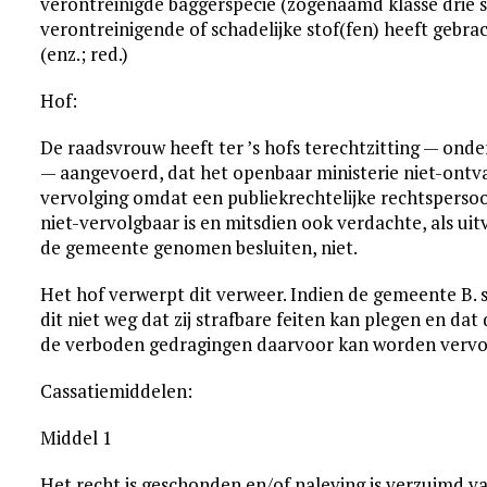
verontreinigde baggerspecie (zogenaamd klasse drie sli
verontreinigende of schadelijke stof(fen) heeft gebra
(enz.; red.)
Hof:
De raadsvrouw heeft ter ’s hofs terechtzitting — onder
— aangevoerd, dat het openbaar ministerie niet-ontva
vervolging omdat een publiekrechtelijke rechtspersoon
niet-vervolgbaar is en mitsdien ook verdachte, als u
de gemeente genomen besluiten, niet.
Het hof verwerpt dit verweer. Indien de gemeente B. 
dit niet weg dat zij strafbare feiten kan plegen en dat
de verboden gedragingen daarvoor kan worden vervo
Cassatiemiddelen:
Middel 1
Het recht is geschonden en/of naleving is verzuimd va