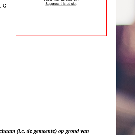
Suppress this ad slot
.
A-G
haam (i.c. de gemeente) op grond van