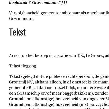
hoofdstuk 7 Gr.w immuun.
* [1]
Vervolgbaarheid gemeenteambtenaar als openbaar lic
Gr.w immuun
Tekst
Arrest op het beroep in cassatie van T.K., te Grouw, 
Telastelegging
Telastegelegd dat de publieke rechtspersoon, de gem
Grontmij NV, althans alleen, in of omstreeks de maand
gemeente B., al dan niet opzettelijk, op andere wijz
een (kraan)schip en/of meer baggerbak(ken)), zonder 
Groundaem afkomstige) hoeveelheid van ongeveer 500
Groundaem afkomstige) hoeveelheid (met polycyclis