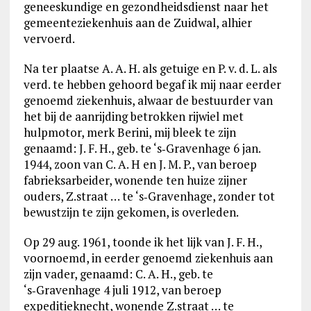
geneeskundige en gezondheidsdienst naar het
gemeenteziekenhuis aan de Zuidwal, alhier
vervoerd.
Na ter plaatse A. A. H. als getuige en P. v. d. L. als
verd. te hebben gehoord begaf ik mij naar eerder
genoemd ziekenhuis, alwaar de bestuurder van
het bij de aanrijding betrokken rijwiel met
hulpmotor, merk Berini, mij bleek te zijn
genaamd: J. F. H., geb. te ‘s‑Gravenhage 6 jan.
1944, zoon van C. A. H en J. M. P., van beroep
fabrieksarbeider, wonende ten huize zijner
ouders, Z.straat … te ‘s‑Gravenhage, zonder tot
bewustzijn te zijn gekomen, is overleden.
Op 29 aug. 1961, toonde ik het lijk van J. F. H.,
voornoemd, in eerder genoemd ziekenhuis aan
zijn vader, genaamd: C. A. H., geb. te
‘s‑Gravenhage 4 juli 1912, van beroep
expeditieknecht, wonende Z.straat … te