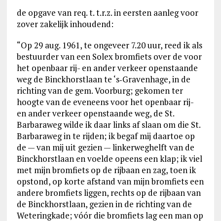
de opgave van req. t. t.r.z. in eersten aanleg voor
zover zakelijk inhoudend:
“Op 29 aug. 1961, te ongeveer 7.20 uur, reed ik als
bestuurder van een Solex bromfiets over de voor
het openbaar rij- en ander verkeer openstaande
weg de Binckhorstlaan te ‘s‑Gravenhage, in de
richting van de gem. Voorburg; gekomen ter
hoogte van de eveneens voor het openbaar rij-
en ander verkeer openstaande weg, de St.
Barbaraweg wilde ik daar links af slaan om die St.
Barbaraweg in te rijden; ik begaf mij daartoe op
de — van mij uit gezien — linkerweghelft van de
Binckhorstlaan en voelde opeens een klap; ik viel
met mijn bromfiets op de rijbaan en zag, toen ik
opstond, op korte afstand van mijn bromfiets een
andere bromfiets liggen, rechts op de rijbaan van
de Binckhorstlaan, gezien in de richting van de
Weteringkade; vóór die bromfiets lag een man op