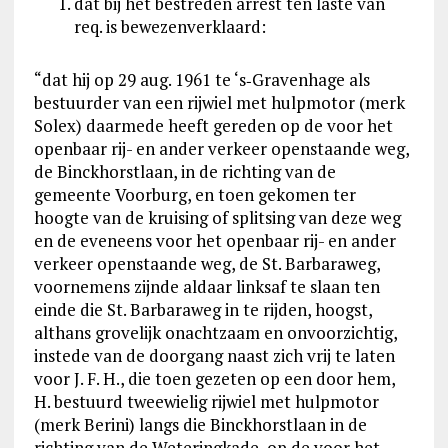
dat bij het bestreden arrest ten laste van
req. is bewezenverklaard:
“dat hij op 29 aug. 1961 te ‘s‑Gravenhage als
bestuurder van een rijwiel met hulpmotor (merk
Solex) daarmede heeft gereden op de voor het
openbaar rij- en ander verkeer openstaande weg,
de Binckhorstlaan, in de richting van de
gemeente Voorburg, en toen gekomen ter
hoogte van de kruising of splitsing van deze weg
en de eveneens voor het openbaar rij- en ander
verkeer openstaande weg, de St. Barbaraweg,
voornemens zijnde aldaar linksaf te slaan ten
einde die St. Barbaraweg in te rijden, hoogst,
althans grovelijk onachtzaam en onvoorzichtig,
instede van de doorgang naast zich vrij te laten
voor J. F. H., die toen gezeten op een door hem,
H. bestuurd tweewielig rijwiel met hulpmotor
(merk Berini) langs die Binckhorstlaan in de
richting van de Weteringkade, op de voor het