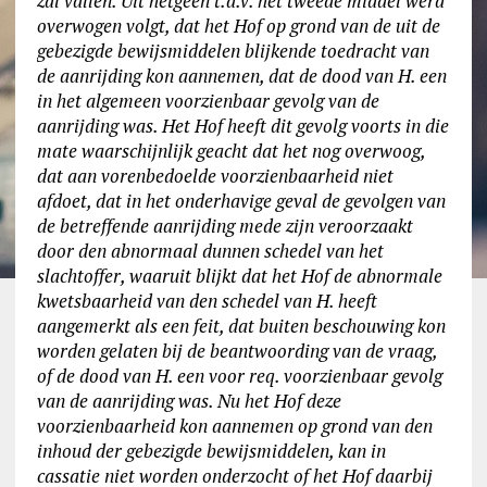
zal vallen. Uit hetgeen t.a.v. het tweede middel werd
overwogen volgt, dat het Hof op grond van de uit de
gebezigde bewijsmiddelen blijkende toedracht van
de aanrijding kon aannemen, dat de dood van H. een
in het algemeen voorzienbaar gevolg van de
aanrijding was. Het Hof heeft dit gevolg voorts in die
mate waarschijnlijk geacht dat het nog overwoog,
dat aan vorenbedoelde voorzienbaarheid niet
afdoet, dat in het onderhavige geval de gevolgen van
de betreffende aanrijding mede zijn veroorzaakt
door den abnormaal dunnen schedel van het
slachtoffer, waaruit blijkt dat het Hof de abnormale
kwetsbaarheid van den schedel van H. heeft
aangemerkt als een feit, dat buiten beschouwing kon
worden gelaten bij de beantwoording van de vraag,
of de dood van H. een voor req. voorzienbaar gevolg
van de aanrijding was. Nu het Hof deze
voorzienbaarheid kon aannemen op grond van den
inhoud der gebezigde bewijsmiddelen, kan in
cassatie niet worden onderzocht of het Hof daarbij