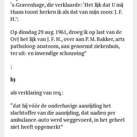
‘s‑Gravenhage, die verklaarde: ‘Het lijk dat U mij
thans toont herken ik als dat van mijn zoon: J. F.
H.’;
Op dinsdag 29 aug. 1961, droeg ik op last van de
OvJ het lijk van J. F. H., over aan P. M. Bakker, arts
patholoog-anatoom, aan genoemd ziekenhuis,
ter uit- en inwendige schouwing”
;
b)
als verklaring van req.:
“dat hij vóór de onderhavige aanrijding het
slachtoffer van die aanrijding, dat nadien per
ambulance-auto werd weggevoerd, in het geheel
niet heeft opgemerkt”