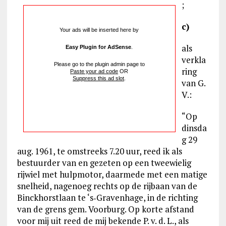
;
c)
Your ads will be inserted here by
als
Easy Plugin for AdSense
.
verkla
Please go to the plugin admin page to
ring
Paste your ad code
OR
Suppress this ad slot
.
van G.
V.:
“Op
dinsda
g 29
aug. 1961, te omstreeks 7.20 uur, reed ik als
bestuurder van en gezeten op een tweewielig
rijwiel met hulpmotor, daarmede met een matige
snelheid, nagenoeg rechts op de rijbaan van de
Binckhorstlaan te ‘s‑Gravenhage, in de richting
van de grens gem. Voorburg. Op korte afstand
voor mij uit reed de mij bekende P. v. d. L., als